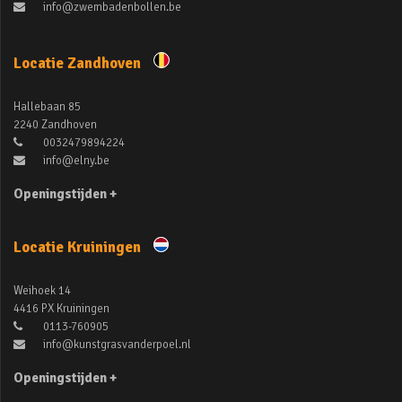
info@zwembadenbollen.be
Locatie Zandhoven
Hallebaan 85
2240 Zandhoven
0032479894224
info@elny.be
Openingstijden +
Locatie Kruiningen
Weihoek 14
4416 PX Kruiningen
0113-760905
info@kunstgrasvanderpoel.nl
Openingstijden +