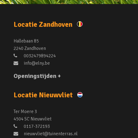
Locatie Zandhoven
Hallebaan 85
2240 Zandhoven
0032479894224
info@elny.be
Openingstijden +
Locatie Nieuwvliet
Ter Moere 3
4504 SC Nieuwvliet
0117-372193
nieuwvliet@tuinenterras.nl