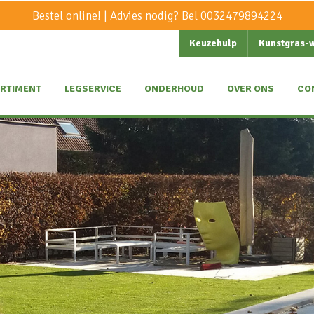
Bestel online! | Advies nodig? Bel
0032479894224
Keuzehulp
Kunstgras-
RTIMENT
LEGSERVICE
ONDERHOUD
OVER ONS
CO