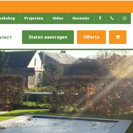
webshop
Projecten
Video
Hovenier
Stalen aanvragen
Offerte
NTACT