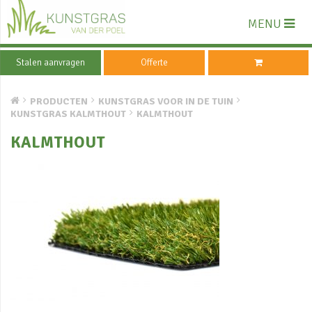
MENU
Stalen aanvragen
Offerte
PRODUCTEN
KUNSTGRAS VOOR IN DE TUIN
KUNSTGRAS KALMTHOUT
KALMTHOUT
KALMTHOUT