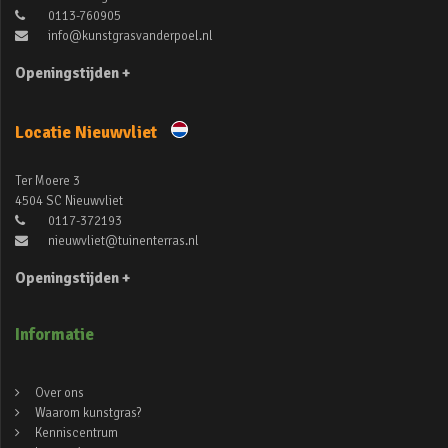
0113-760905
info@kunstgrasvanderpoel.nl
Openingstijden +
Locatie Nieuwvliet
Ter Moere 3
4504 SC Nieuwvliet
0117-372193
nieuwvliet@tuinenterras.nl
Openingstijden +
Informatie
Over ons
Waarom kunstgras?
Kenniscentrum