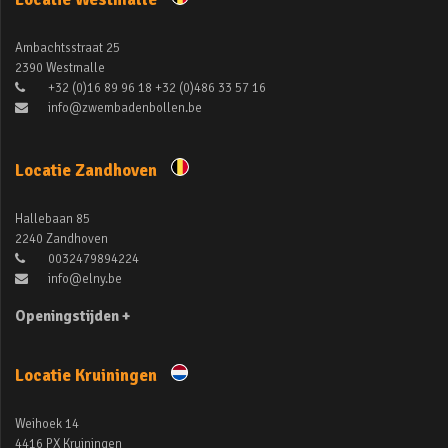
Ambachtsstraat 25
2390 Westmalle
+32 (0)16 89 96 18 +32 (0)486 33 57 16
info@zwembadenbollen.be
Locatie Zandhoven
Hallebaan 85
2240 Zandhoven
0032479894224
info@elny.be
Openingstijden +
Locatie Kruiningen
Weihoek 14
4416 PX Kruiningen