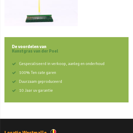
De voordelen van
Kunstgras van der Poel
Gespecaliseerd in verkoop, aanleg en onderhoud
100% Ten cate garen
Duurzaam geproduceerd
10 Jaar uv garantie
Locatie Westmalle