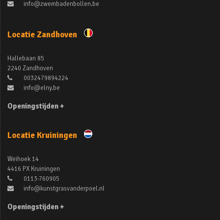
info@zwembadenbollen.be
Locatie Zandhoven
Hallebaan 85
2240 Zandhoven
0032479894224
info@elny.be
Openingstijden +
Locatie Kruiningen
Weihoek 14
4416 PX Kruiningen
0113-760905
info@kunstgrasvanderpoel.nl
Openingstijden +