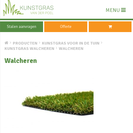
MENU
Stalen aanvragen
Offerte
PRODUCTEN
KUNSTGRAS VOOR IN DE TUIN
KUNSTGRAS WALCHEREN
WALCHEREN
Walcheren