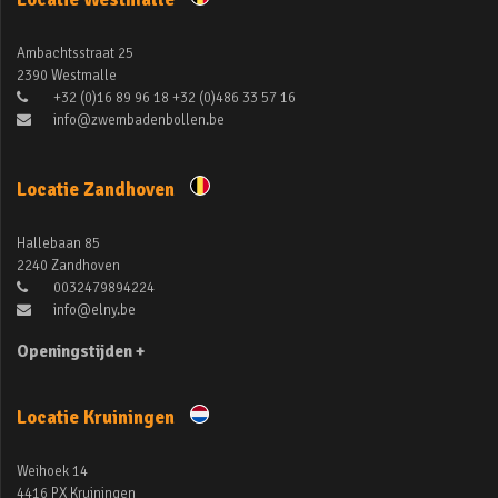
Ambachtsstraat 25
2390 Westmalle
+32 (0)16 89 96 18 +32 (0)486 33 57 16
info@zwembadenbollen.be
Locatie Zandhoven
Hallebaan 85
2240 Zandhoven
0032479894224
info@elny.be
Openingstijden +
Locatie Kruiningen
Weihoek 14
4416 PX Kruiningen