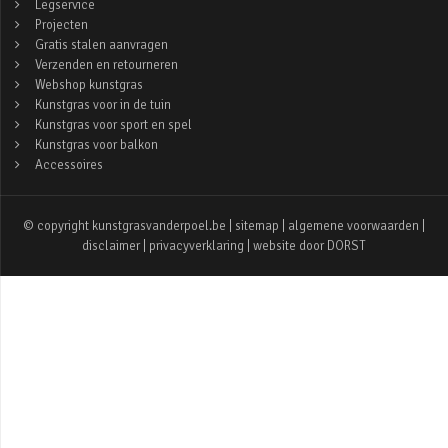
Legservice
Projecten
Gratis stalen aanvragen
Verzenden en retourneren
Webshop kunstgras
Kunstgras voor in de tuin
Kunstgras voor sport en spel
Kunstgras voor balkon
Accessoires
© copyright kunstgrasvanderpoel.be |
sitemap
|
algemene voorwaarden
|
disclaimer
|
privacyverklaring
| website door
DORST