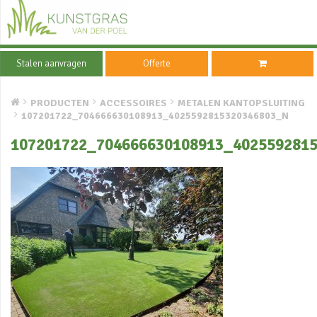
Stalen aanvragen
Offerte
PRODUCTEN
ACCESSOIRES
METALEN KANTOPSLUITING
107201722_704666630108913_4025592815320346803_N
107201722_704666630108913_402559281