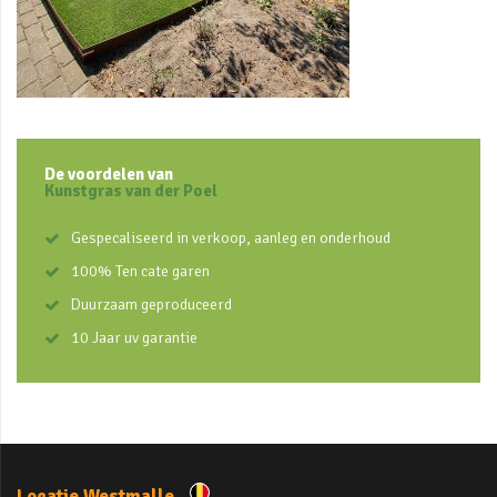
De voordelen van
Kunstgras van der Poel
Gespecaliseerd in verkoop, aanleg en onderhoud
100% Ten cate garen
Duurzaam geproduceerd
10 Jaar uv garantie
Locatie Westmalle