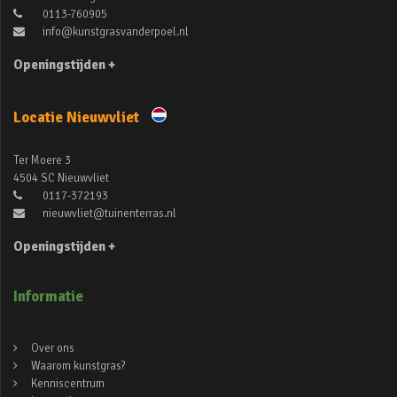
0113-760905
info@kunstgrasvanderpoel.nl
Openingstijden +
Locatie Nieuwvliet
Ter Moere 3
4504 SC Nieuwvliet
0117-372193
nieuwvliet@tuinenterras.nl
Openingstijden +
Informatie
Over ons
Waarom kunstgras?
Kenniscentrum