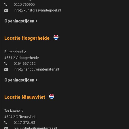
0113-760905
info@kunstgrasvanderpoel.nl
Openingstijden +
Locatie Hoogerheide
Buitendreef 2
4631 SV Hoogerheide
0164 667 212
info@hshbouwmaterialen.nl
Openingstijden +
Locatie Nieuwvliet
Ter Moere 3
4504 SC Nieuwvliet
0117-372193
nieuwvliet@tuinenterras.nl