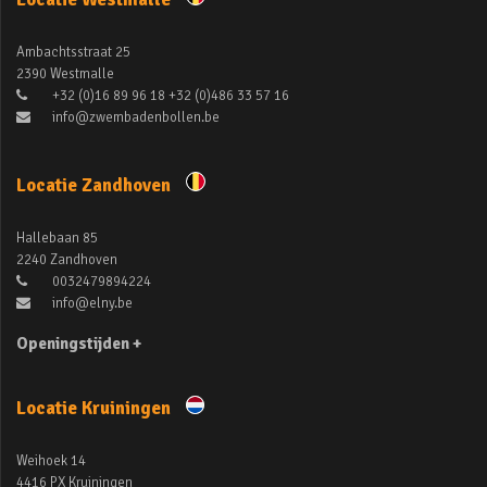
Ambachtsstraat 25
2390 Westmalle
+32 (0)16 89 96 18 +32 (0)486 33 57 16
info@zwembadenbollen.be
Locatie Zandhoven
Hallebaan 85
2240 Zandhoven
0032479894224
info@elny.be
Openingstijden +
Locatie Kruiningen
Weihoek 14
4416 PX Kruiningen