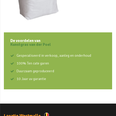
De voordelen van
Kunstgras van der Poel
Gespecaliseerd in verkoop, aanleg en onderhoud
100% Ten cate garen
Duurzaam geproduceerd
10 Jaar uv garantie
Locatie Westmalle