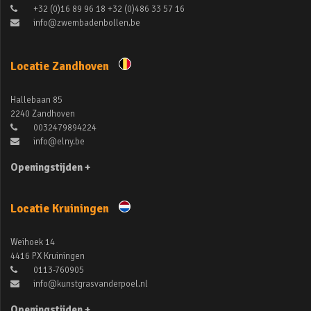
+32 (0)16 89 96 18 +32 (0)486 33 57 16
info@zwembadenbollen.be
Locatie Zandhoven
Hallebaan 85
2240 Zandhoven
0032479894224
info@elny.be
Openingstijden +
Locatie Kruiningen
Weihoek 14
4416 PX Kruiningen
0113-760905
info@kunstgrasvanderpoel.nl
Openingstijden +