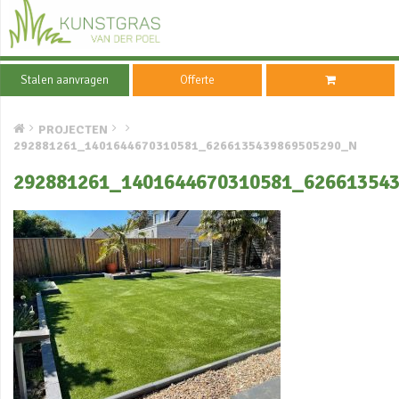
Stalen aanvragen
Offerte
PROJECTEN
292881261_1401644670310581_6266135439869505290_N
292881261_1401644670310581_62661354