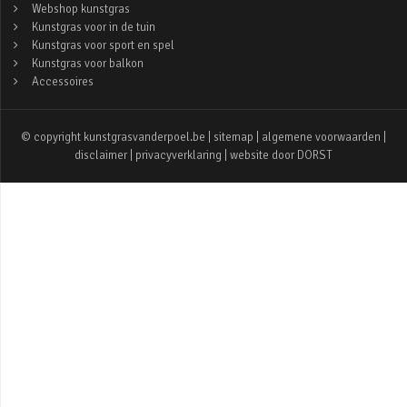
Webshop kunstgras
Kunstgras voor in de tuin
Kunstgras voor sport en spel
Kunstgras voor balkon
Accessoires
© copyright kunstgrasvanderpoel.be |
sitemap
|
algemene voorwaarden
|
disclaimer
|
privacyverklaring
| website door
DORST