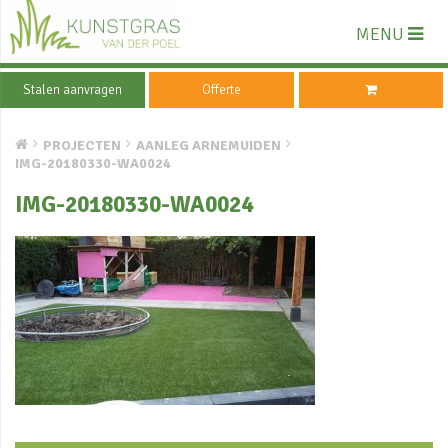
MENU
Stalen aanvragen
Offerte
PROJECTEN
AANLEG ARNEMUIDEN
IMG-20180330-WA0024
IMG-20180330-WA0024