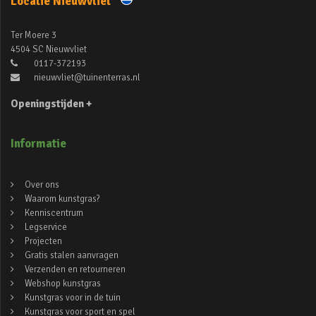
Locatie Nieuwvliet
Ter Moere 3
4504 SC Nieuwvliet
0117-372193
nieuwvliet@tuinenterras.nl
Openingstijden +
Informatie
Over ons
Waarom kunstgras?
Kenniscentrum
Legservice
Projecten
Gratis stalen aanvragen
Verzenden en retourneren
Webshop kunstgras
Kunstgras voor in de tuin
Kunstgras voor sport en spel