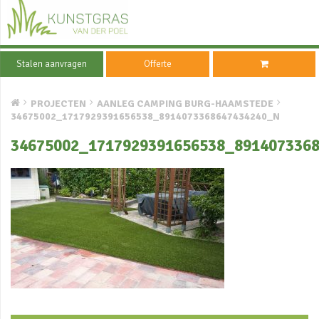
Stalen aanvragen
Offerte
PROJECTEN
AANLEG CAMPING BURG-HAAMSTEDE
34675002_1717929391656538_8914073368647434240_N
34675002_1717929391656538_891407336