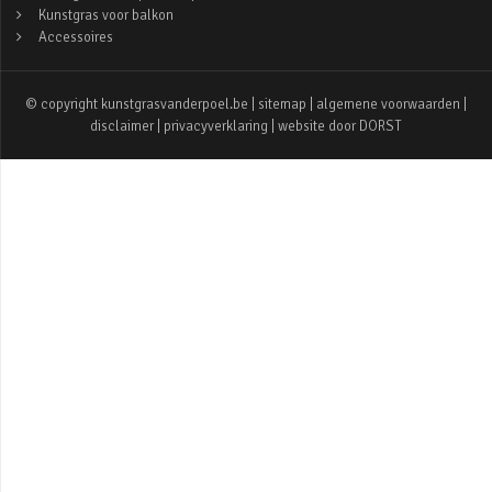
Kunstgras voor balkon
Accessoires
© copyright kunstgrasvanderpoel.be |
sitemap
|
algemene voorwaarden
|
disclaimer
|
privacyverklaring
| website door
DORST