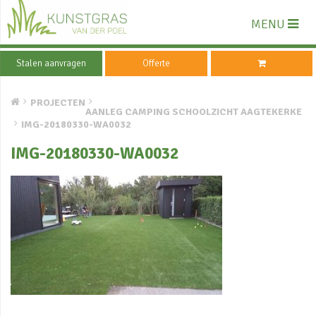
MENU
Stalen aanvragen
Offerte
PROJECTEN
AANLEG CAMPING SCHOOLZICHT AAGTEKERKE
IMG-20180330-WA0032
IMG-20180330-WA0032