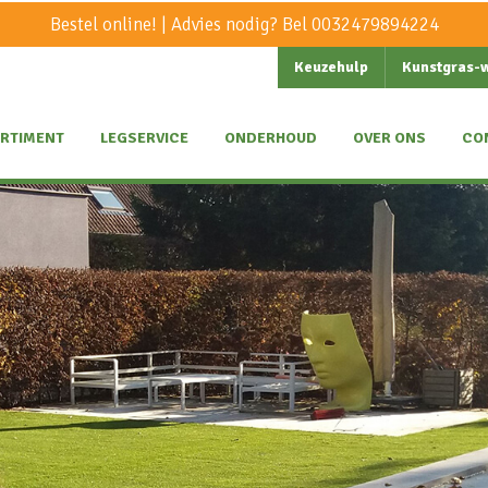
Bestel online! | Advies nodig? Bel
0032479894224
Keuzehulp
Kunstgras-
RTIMENT
LEGSERVICE
ONDERHOUD
OVER ONS
CO