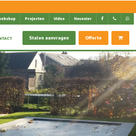
webshop
Projecten
Video
Hovenier
Stalen aanvragen
Offerte
NTACT