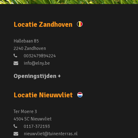
Locatie Zandhoven
Hallebaan 85
2240 Zandhoven
0032479894224
info@elny.be
Openingstijden +
Locatie Nieuwvliet
Ter Moere 3
4504 SC Nieuwvliet
0117-372193
nieuwvliet@tuinenterras.nl