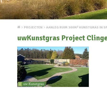
PROJECTEN
AANLEG RUIM 300M² KUNSTGRAS IN SF
uwKunstgras Project Clinge