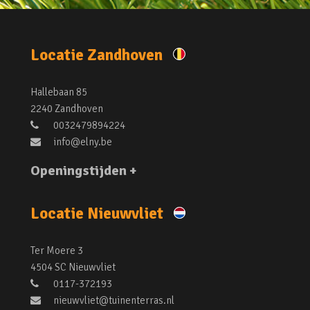
Locatie Zandhoven
Hallebaan 85
2240 Zandhoven
0032479894224
info@elny.be
Openingstijden +
Locatie Nieuwvliet
Ter Moere 3
4504 SC Nieuwvliet
0117-372193
nieuwvliet@tuinenterras.nl