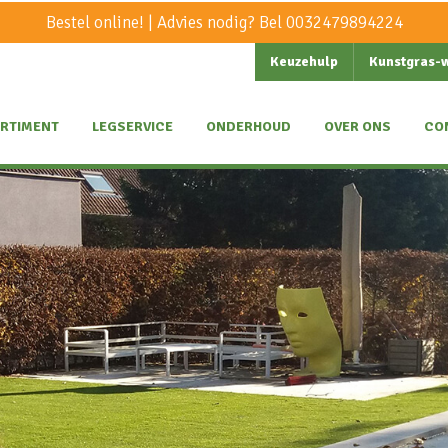
Bestel online! | Advies nodig? Bel
0032479894224
Keuzehulp
Kunstgras-
RTIMENT
LEGSERVICE
ONDERHOUD
OVER ONS
CO