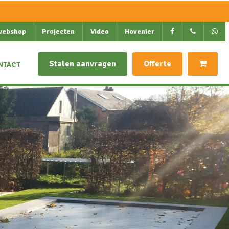
webshop
Projecten
Video
Hovenier
Stalen aanvragen
Offerte
NTACT