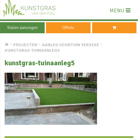
MENU
Stalen aanvragen
Offerte
PROJECTEN
AANLEG VOORTUIN YERSEKE
KUNSTGRAS-TUINAANLEG5
kunstgras-tuinaanleg5