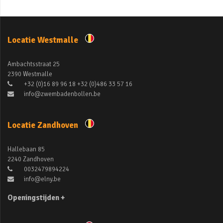
Locatie Westmalle
Ambachtsstraat 25
2390 Westmalle
+32 (0)16 89 96 18 +32 (0)486 33 57 16
info@zwembadenbollen.be
Locatie Zandhoven
Hallebaan 85
2240 Zandhoven
0032479894224
info@elny.be
Openingstijden +