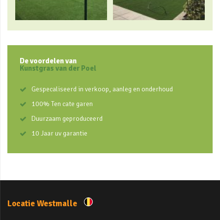
De voordelen van
Kunstgras van der Poel
Gespecaliseerd in verkoop, aanleg en onderhoud
100% Ten cate garen
Duurzaam geproduceerd
10 Jaar uv garantie
Locatie Westmalle