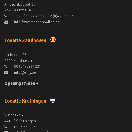
Ambachtsstraat 25
2390 Westmalle
+32 (0)16 89 96 18 +32 (0)486 33 57 16
info@zwembadenbollen.be
Locatie Zandhoven
Hallebaan 85
2240 Zandhoven
0032479894224
info@elny.be
Openingstijden +
Locatie Kruiningen
Weihoek 14
4416 PX Kruiningen
0113-760905