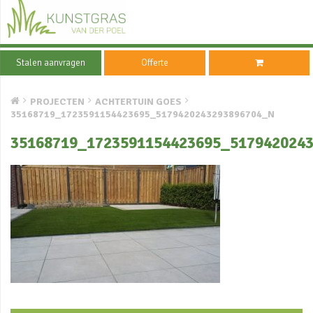
Stalen aanvragen
Offerte
PROJECTEN
ACHTERTUIN GOES
35168719_1723591154423695_5179420243293896704_N
35168719_1723591154423695_517942024