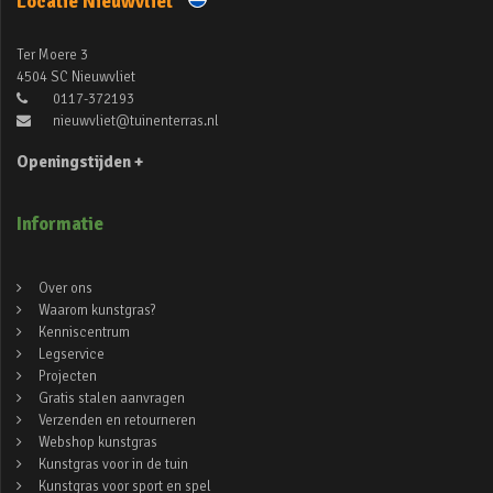
Locatie Nieuwvliet
Ter Moere 3
4504 SC Nieuwvliet
0117-372193
nieuwvliet@tuinenterras.nl
Openingstijden +
Informatie
Over ons
Waarom kunstgras?
Kenniscentrum
Legservice
Projecten
Gratis stalen aanvragen
Verzenden en retourneren
Webshop kunstgras
Kunstgras voor in de tuin
Kunstgras voor sport en spel