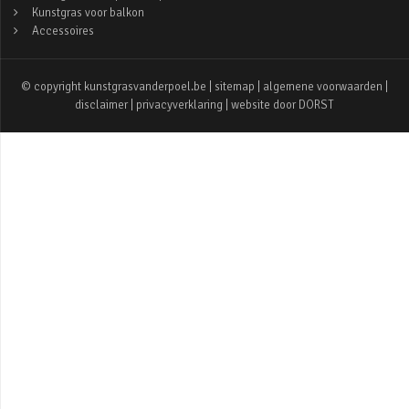
Kunstgras voor balkon
Accessoires
© copyright kunstgrasvanderpoel.be |
sitemap
|
algemene voorwaarden
|
disclaimer
|
privacyverklaring
| website door
DORST