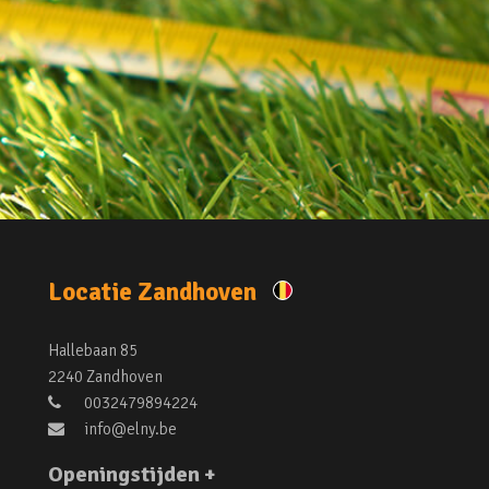
Locatie Zandhoven
Hallebaan 85
2240 Zandhoven
0032479894224
info@elny.be
Openingstijden +