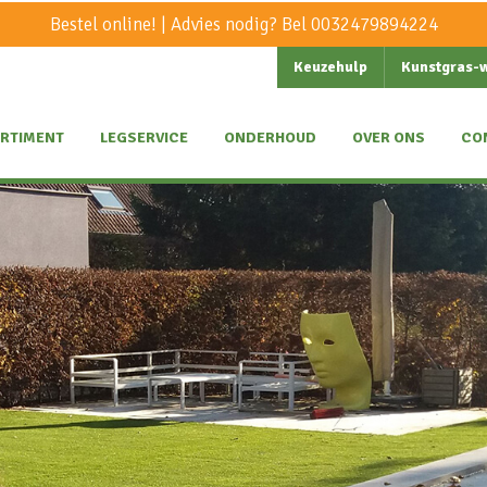
Bestel online! | Advies nodig? Bel
0032479894224
Keuzehulp
Kunstgras-
RTIMENT
LEGSERVICE
ONDERHOUD
OVER ONS
CO