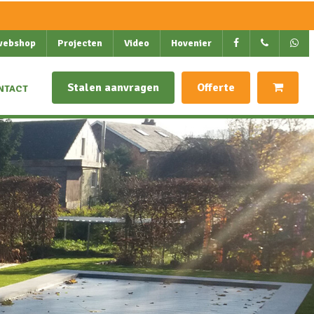
webshop
Projecten
Video
Hovenier
Stalen aanvragen
Offerte
NTACT