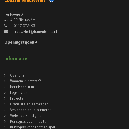
Locatie Nieuwvliet
Ter Moere 3
4504 SC Nieuwvliet
0117-372193
nieuwvliet@tuinenterras.nl
Openingstijden +
Informatie
Over ons
Waarom kunstgras?
Kenniscentrum
Legservice
Projecten
Gratis stalen aanvragen
Verzenden en retourneren
Webshop kunstgras
Kunstgras voor in de tuin
Kunstgras voor sport en spel