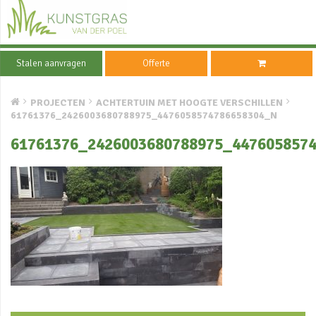
Stalen aanvragen
Offerte
PROJECTEN
ACHTERTUIN MET HOOGTE VERSCHILLEN
61761376_2426003680788975_4476058574786658304_N
61761376_2426003680788975_447605857