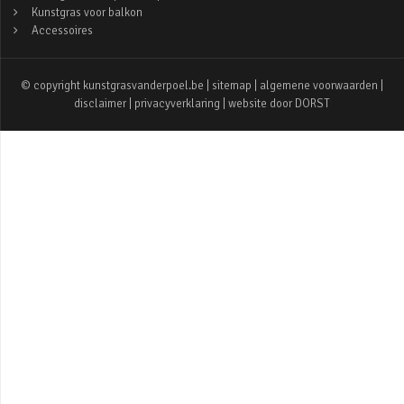
Kunstgras voor balkon
Accessoires
© copyright kunstgrasvanderpoel.be |
sitemap
|
algemene voorwaarden
|
disclaimer
|
privacyverklaring
| website door
DORST