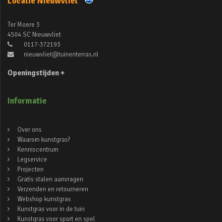
Locatie Nieuwvliet
Ter Moere 3
4504 SC Nieuwvliet
0117-372193
nieuwvliet@tuinenterras.nl
Openingstijden +
Informatie
Over ons
Waarom kunstgras?
Kenniscentrum
Legservice
Projecten
Gratis stalen aanvragen
Verzenden en retourneren
Webshop kunstgras
Kunstgras voor in de tuin
Kunstgras voor sport en spel