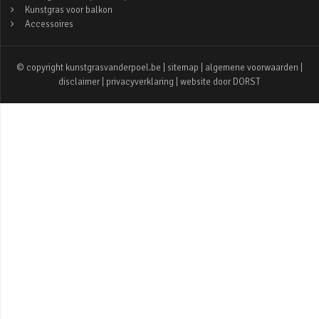
Kunstgras voor balkon
Accessoires
© copyright kunstgrasvanderpoel.be |
sitemap
|
algemene voorwaarden
|
disclaimer
|
privacyverklaring
| website door
DORST