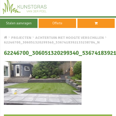
Stalen aanvragen
Offerte
PROJECTEN
ACHTERTUIN MET HOOGTE VERSCHILLEN
62246700_306051320299340_5367418392133238784_N
62246700_306051320299340_5367418392