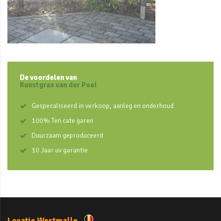
De voordelen van
Kunstgras van der Poel
Gespecaliseerd in verkoop, aanleg en onderhoud
100% Ten cate garen
Duurzaam geproduceerd
10 Jaar uv garantie
Locatie Westmalle