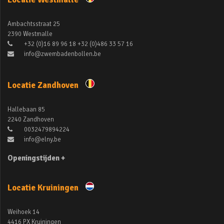
Ambachtsstraat 25
2390 Westmalle
+32 (0)16 89 96 18 +32 (0)486 33 57 16
info@zwembadenbollen.be
Locatie Zandhoven
Hallebaan 85
2240 Zandhoven
0032479894224
info@elny.be
Openingstijden +
Locatie Kruiningen
Weihoek 14
4416 PX Kruiningen