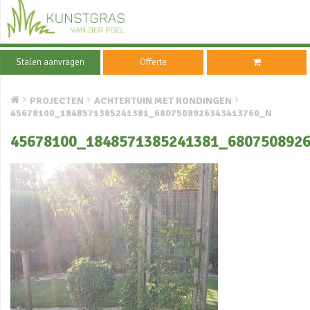
Stalen aanvragen
Offerte
PROJECTEN
ACHTERTUIN MET RONDINGEN
45678100_1848571385241381_6807508926343413760_N
45678100_1848571385241381_680750892