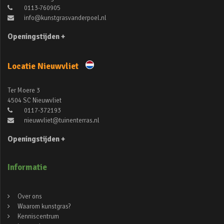
0113-760905
info@kunstgrasvanderpoel.nl
Openingstijden +
Locatie Nieuwvliet
Ter Moere 3
4504 SC Nieuwvliet
0117-372193
nieuwvliet@tuinenterras.nl
Openingstijden +
Informatie
Over ons
Waarom kunstgras?
Kenniscentrum