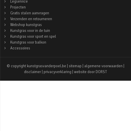
Legservice
Projecten
Gratis stalen aanvragen
Verzenden en retourneren
Webshop kunstgras
Kunstgras voor in de tuin
Kunstgras voor sport en spel
Kunstgras voor balkon
Accessoires
© copyright kunstgrasvanderpoel.be |
sitemap
|
algemene voorwaarden
|
disclaimer
|
privacyverklaring
| website door
DORST