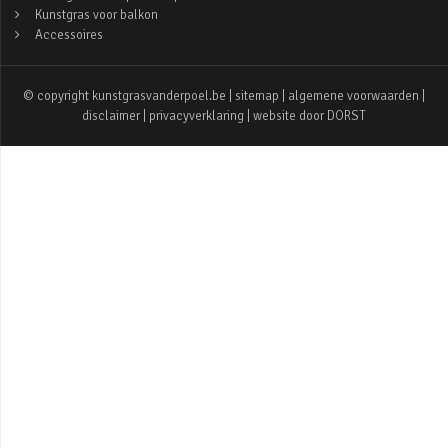
Kunstgras voor balkon
Accessoires
© copyright kunstgrasvanderpoel.be |
sitemap
|
algemene voorwaarden
|
disclaimer
|
privacyverklaring
| website door
DORST