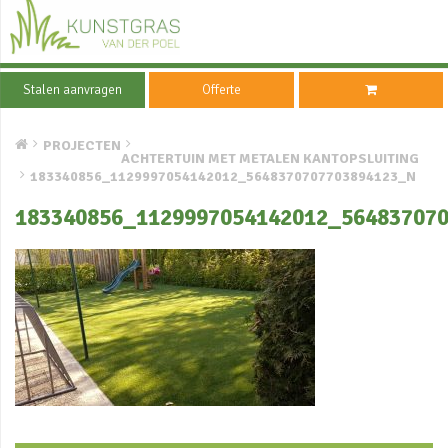
Stalen aanvragen
Offerte
PROJECTEN
ACHTERTUIN MET METALEN KANTOPSLUITING
183340856_1129997054142012_5648370707703894123_N
183340856_1129997054142012_56483707