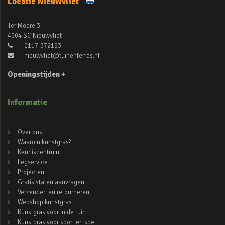
Locatie Nieuwvliet
Ter Moere 3
4504 SC Nieuwvliet
0117-372193
nieuwvliet@tuinenterras.nl
Openingstijden +
Informatie
Over ons
Waarom kunstgras?
Kenniscentrum
Legservice
Projecten
Gratis stalen aanvragen
Verzenden en retourneren
Webshop kunstgras
Kunstgras voor in de tuin
Kunstgras voor sport en spel