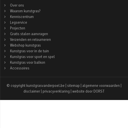
Over ons
Waarom kunstgras?
Kenniscentrum
Legservice
Projecten
Gratis stalen aanvragen
Verzenden en retourneren
Webshop kunstgras
Kunstgras voor in de tuin
Kunstgras voor sport en spel
Kunstgras voor balkon
Accessoires
© copyright kunstgrasvanderpoel.be |
sitemap
|
algemene voorwaarden
|
disclaimer
|
privacyverklaring
| website door
DORST