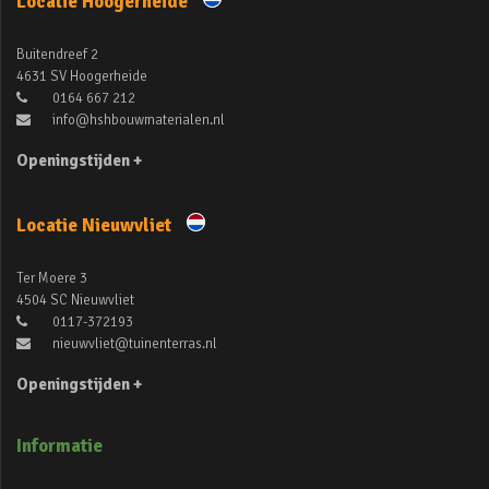
Locatie Hoogerheide
Buitendreef 2
4631 SV Hoogerheide
0164 667 212
info@hshbouwmaterialen.nl
Openingstijden +
Locatie Nieuwvliet
Ter Moere 3
4504 SC Nieuwvliet
0117-372193
nieuwvliet@tuinenterras.nl
Openingstijden +
Informatie