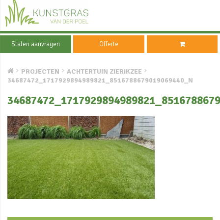
Stalen aanvragen
Offerte
PROJECTEN
ACHTERTUIN ZIERIKZEE
34687472_1717929894989821_8516788679019069440_N
34687472_1717929894989821_851678867