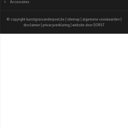
Accessoires
© copyright kunstgrasvanderpoel.be |
sitemap
|
algemene voorwaarden
|
disclaimer
|
privacyverklaring
| website door
DORST