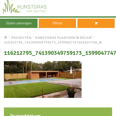
Stalen aanvragen
Offerte
PROJECTEN
KUNSTGRAS PLAATSEN IN BELGIË
116212795_741390349759173_1599047747241627746_N
116212795_741390349759173_159904774
De voordelen van