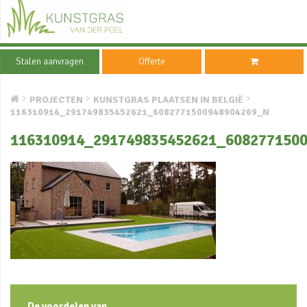
Stalen aanvragen
Offerte
PROJECTEN
KUNSTGRAS PLAATSEN IN BELGIË
116310914_291749835452621_6082771500948904269_N
116310914_291749835452621_608277150
De voordelen van