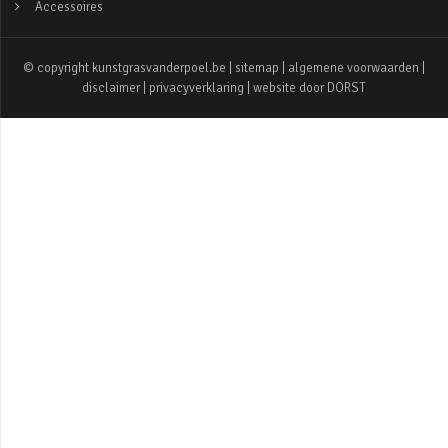
Accessoires
© copyright kunstgrasvanderpoel.be |
sitemap
|
algemene voorwaarden
|
disclaimer
|
privacyverklaring
| website door
DORST