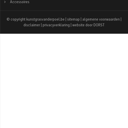
Accessoires
© copyright kunstgrasvanderpoel.be |
sitemap
|
algemene voorwaarden
|
disclaimer
|
privacyverklaring
| website door
DORST