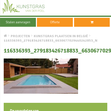
Stalen aanvragen
Offerte
PROJECTEN
KUNSTGRAS PLAATSEN IN BELGIË
116336393_279183426718833_6630677029440242853_N
116336393_279183426718833_663067702
De voordelen van