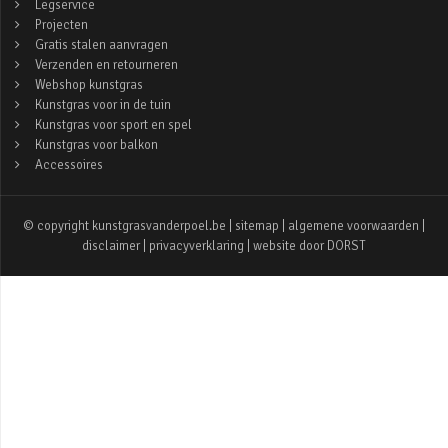
Legservice
Projecten
Gratis stalen aanvragen
Verzenden en retourneren
Webshop kunstgras
Kunstgras voor in de tuin
Kunstgras voor sport en spel
Kunstgras voor balkon
Accessoires
© copyright kunstgrasvanderpoel.be |
sitemap
|
algemene voorwaarden
|
disclaimer
|
privacyverklaring
| website door
DORST