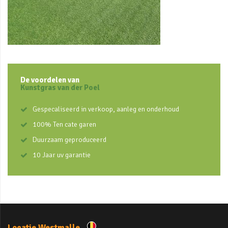
De voordelen van
Kunstgras van der Poel
Gespecaliseerd in verkoop, aanleg en onderhoud
100% Ten cate garen
Duurzaam geproduceerd
10 Jaar uv garantie
Locatie Westmalle