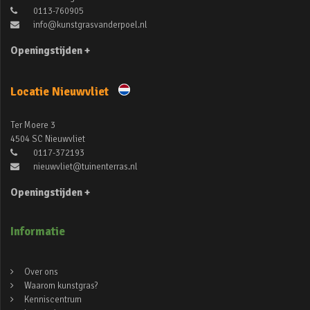
0113-760905
info@kunstgrasvanderpoel.nl
Openingstijden +
Locatie Nieuwvliet
Ter Moere 3
4504 SC Nieuwvliet
0117-372193
nieuwvliet@tuinenterras.nl
Openingstijden +
Informatie
Over ons
Waarom kunstgras?
Kenniscentrum