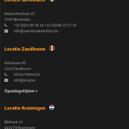
Ambachtsstraat 25
2390 Westmalle
+32 (0)16 89 96 18 +32 (0)486 33 57 16
info@zwembadenbollen.be
Locatie Zandhoven
Hallebaan 85
2240 Zandhoven
0032479894224
info@elny.be
Openingstijden +
Locatie Kruiningen
Weihoek 14
4416 PX Kruiningen