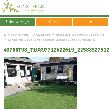
Stalen aanvragen
Offerte
PROJECTEN
COMPLETE AANLEG VAN GROTE ACHTERTUIN
43788798_710897712622619_225885275128070144_N
43788798_710897712622619_2258852751