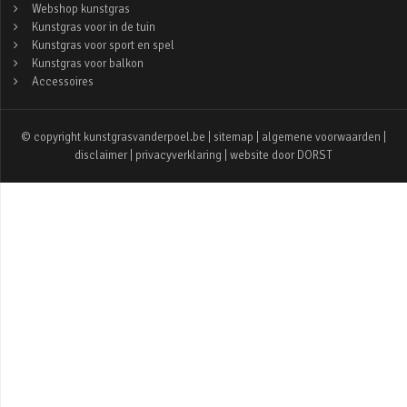
Webshop kunstgras
Kunstgras voor in de tuin
Kunstgras voor sport en spel
Kunstgras voor balkon
Accessoires
© copyright kunstgrasvanderpoel.be |
sitemap
|
algemene voorwaarden
|
disclaimer
|
privacyverklaring
| website door
DORST