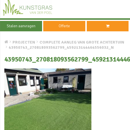
Stalen aanvragen
Offerte
PROJECTEN
COMPLETE AANLEG VAN GROTE ACHTERTUIN
43950743_270818093562799_459213144464556032_N
43950743_270818093562799_4592131444