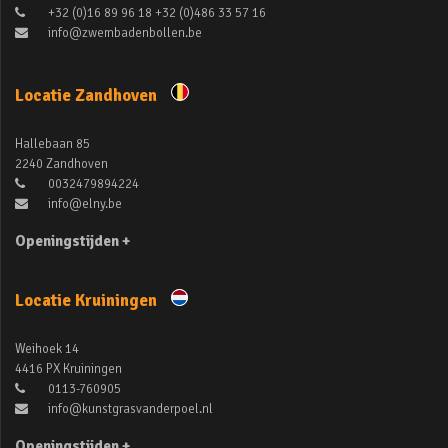
+32 (0)16 89 96 18 +32 (0)486 33 57 16
info@zwembadenbollen.be
Locatie Zandhoven
Hallebaan 85
2240 Zandhoven
0032479894224
info@elny.be
Openingstijden +
Locatie Kruiningen
Weihoek 14
4416 PX Kruiningen
0113-760905
info@kunstgrasvanderpoel.nl
Openingstijden +