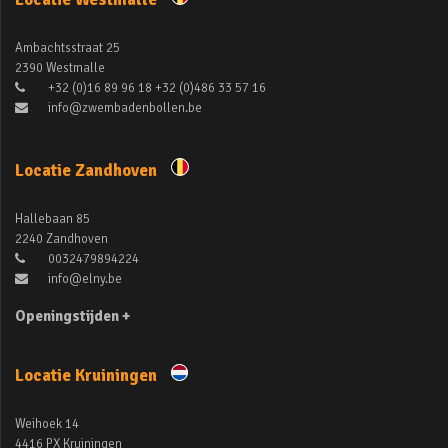
Ambachtsstraat 25
2390 Westmalle
+32 (0)16 89 96 18 +32 (0)486 33 57 16
info@zwembadenbollen.be
Locatie Zandhoven
Hallebaan 85
2240 Zandhoven
0032479894224
info@elny.be
Openingstijden +
Locatie Kruiningen
Weihoek 14
4416 PX Kruiningen