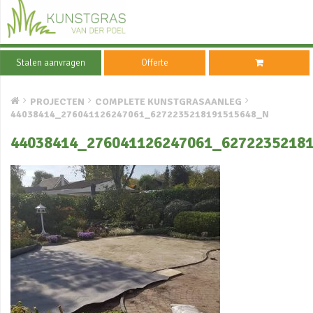
Stalen aanvragen
Offerte
PROJECTEN
COMPLETE KUNSTGRASAANLEG
44038414_276041126247061_6272235218191515648_N
44038414_276041126247061_6272235218