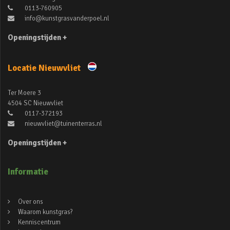
0113-760905
info@kunstgrasvanderpoel.nl
Openingstijden +
Locatie Nieuwvliet
Ter Moere 3
4504 SC Nieuwvliet
0117-372193
nieuwvliet@tuinenterras.nl
Openingstijden +
Informatie
Over ons
Waarom kunstgras?
Kenniscentrum