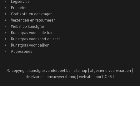
Legservice
Projecten
Gratis stalen aanvragen
Verzenden en retourneren
Webshop kunstgras
Kunstgras voor in de tuin
Kunstgras voor sport en spel
Kunstgras voor balkon
Accessoires
© copyright kunstgrasvanderpoel.be |
sitemap
|
algemene voorwaarden
|
disclaimer
|
privacyverklaring
| website door
DORST