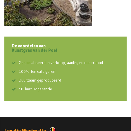
De voordelen van
Kunstgras van der Poel
Gespecaliseerd in verkoop, aanleg en onderhoud
100% Ten cate garen
Duurzaam geproduceerd
10 Jaar uv garantie
Locatie Westmalle