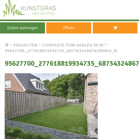
Stalen aanvragen
Offerte
PROJECTEN
COMPLETE TUIN AANLEG 90 M²
95627700_277618819934735_687343248674390016_N
95627700_277618819934735_6873432486