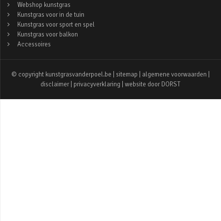
Webshop kunstgras
Kunstgras voor in de tuin
Kunstgras voor sport en spel
Kunstgras voor balkon
Accessoires
© copyright kunstgrasvanderpoel.be |
sitemap
|
algemene voorwaarden
|
disclaimer
|
privacyverklaring
| website door
DORST