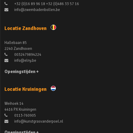
+32 (0)16 89 96 18 +32 (0)486 33 57 16
info@zwembadenbollen.be
Locatie Zandhoven
Hallebaan 85
2240 Zandhoven
0032479894224
info@elny.be
Openingstijden +
Locatie Kruiningen
Weihoek 14
4416 PX Kruiningen
0113-760905
info@kunstgrasvanderpoel.nl
Openingstijden +