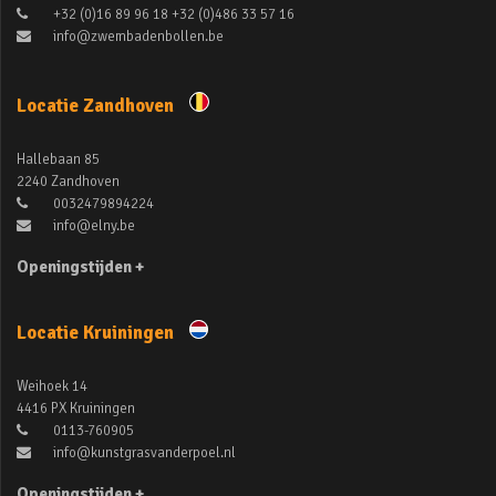
+32 (0)16 89 96 18 +32 (0)486 33 57 16
info@zwembadenbollen.be
Locatie Zandhoven
Hallebaan 85
2240 Zandhoven
0032479894224
info@elny.be
Openingstijden +
Locatie Kruiningen
Weihoek 14
4416 PX Kruiningen
0113-760905
info@kunstgrasvanderpoel.nl
Openingstijden +