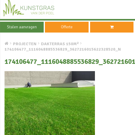
Stalen aanvragen
Offerte
PROJECTEN
DAKTERRAS 150M²
174106477_1116048885536829_3627216015622328520_N
174106477_1116048885536829_36272160