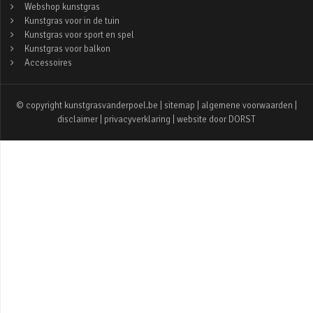
Webshop kunstgras
Kunstgras voor in de tuin
Kunstgras voor sport en spel
Kunstgras voor balkon
Accessoires
© copyright kunstgrasvanderpoel.be |
sitemap
|
algemene voorwaarden
|
disclaimer
|
privacyverklaring
| website door
DORST