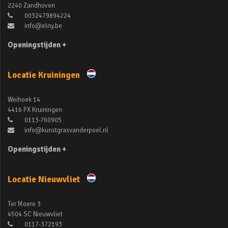
2240 Zandhoven
0032479894224
info@elny.be
Openingstijden +
Locatie Kruiningen
Weihoek 14
4416 PX Kruiningen
0113-760905
info@kunstgrasvanderpoel.nl
Openingstijden +
Locatie Nieuwvliet
Ter Moere 3
4504 SC Nieuwvliet
0117-372193