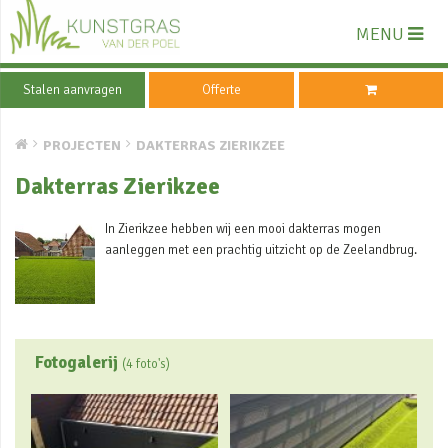
MENU
Stalen aanvragen
Offerte
PROJECTEN
DAKTERRAS ZIERIKZEE
Dakterras Zierikzee
In Zierikzee hebben wij een mooi dakterras mogen
aanleggen met een prachtig uitzicht op de Zeelandbrug.
Fotogalerij
(4 foto's)