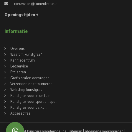
nieuwvliet@tuinenterras.nl
Openingstijden +
Informatie
Over ons
Waarom kunstgras?
Kenniscentrum
Legservice
Projecten
Gratis stalen aanvragen
Verzenden en retourneren
Webshop kunstgras
Kunstgras voor in de tuin
Kunstgras voor sport en spel
Kunstgras voor balkon
Accessoires
© copyright kunstgrasvanderpoel.be |
sitemap
|
algemene voorwaarden
|