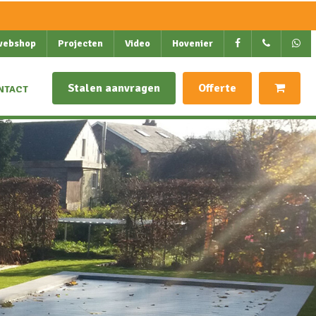
webshop
Projecten
Video
Hovenier
Stalen aanvragen
Offerte
NTACT