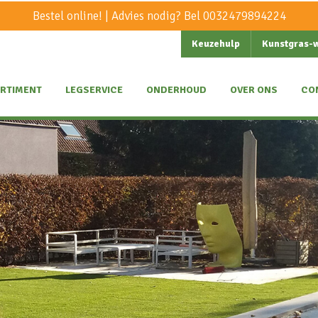
Bestel online! | Advies nodig? Bel
0032479894224
Keuzehulp
Kunstgras-
RTIMENT
LEGSERVICE
ONDERHOUD
OVER ONS
CO