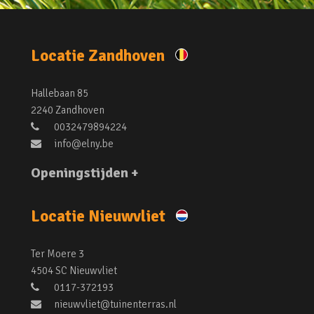
Locatie Zandhoven
Hallebaan 85
2240 Zandhoven
0032479894224
info@elny.be
Openingstijden +
Locatie Nieuwvliet
Ter Moere 3
4504 SC Nieuwvliet
0117-372193
nieuwvliet@tuinenterras.nl