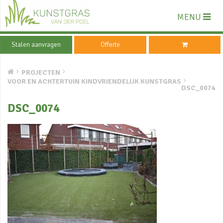
MENU
Stalen aanvragen
Offerte
PROJECTEN
VOOR EN ACHTERTUIN KINDVRIENDELIJK KUNSTGRAS
DSC_0074
DSC_0074