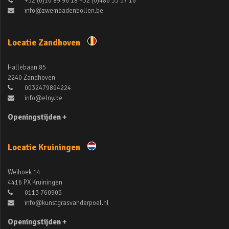
+32 (0)16 89 96 18 +32 (0)486 33 57 16
info@zwembadenbollen.be
Locatie Zandhoven
Hallebaan 85
2240 Zandhoven
0032479894224
info@elny.be
Openingstijden +
Locatie Kruiningen
Weihoek 14
4416 PX Kruiningen
0113-760905
info@kunstgrasvanderpoel.nl
Openingstijden +