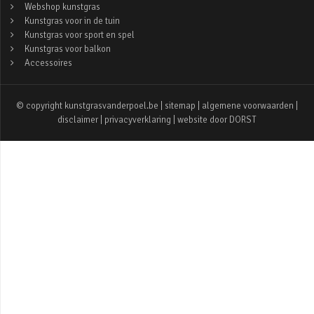
Webshop kunstgras
Kunstgras voor in de tuin
Kunstgras voor sport en spel
Kunstgras voor balkon
Accessoires
© copyright kunstgrasvanderpoel.be |
sitemap
|
algemene voorwaarden
|
disclaimer
|
privacyverklaring
| website door
DORST