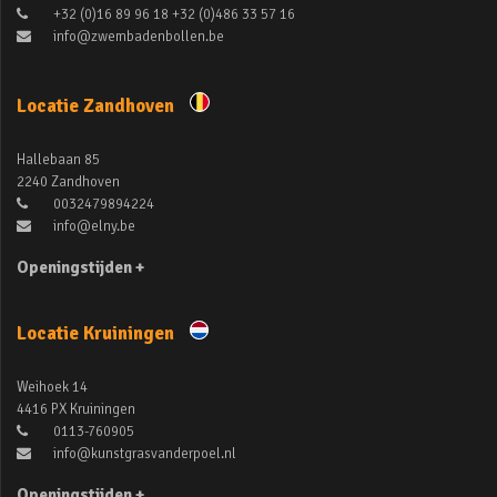
+32 (0)16 89 96 18 +32 (0)486 33 57 16
info@zwembadenbollen.be
Locatie Zandhoven
Hallebaan 85
2240 Zandhoven
0032479894224
info@elny.be
Openingstijden +
Locatie Kruiningen
Weihoek 14
4416 PX Kruiningen
0113-760905
info@kunstgrasvanderpoel.nl
Openingstijden +