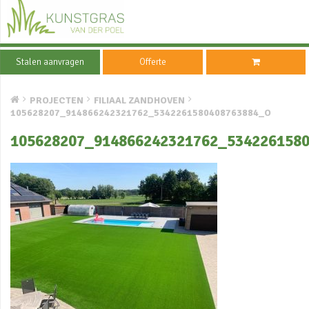
Stalen aanvragen
Offerte
PROJECTEN
FILIAAL ZANDHOVEN
105628207_914866242321762_5342261580408763884_O
105628207_914866242321762_534226158