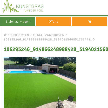
Stalen aanvragen
Offerte
PROJECTEN
FILIAAL ZANDHOVEN
106295246_914866248988428_5194021560851732441_O
106295246_914866248988428_519402156