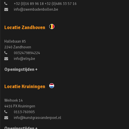
+32 (0)16 89 96 18 +32 (0)486 33 57 16
info@zwembadenbollen.be
Locatie Zandhoven
Hallebaan 85
2240 Zandhoven
0032479894224
info@elny.be
Openingstijden +
Locatie Kruiningen
Weihoek 14
4416 PX Kruiningen
0113-760905
info@kunstgrasvanderpoel.nl
Openingstijden +