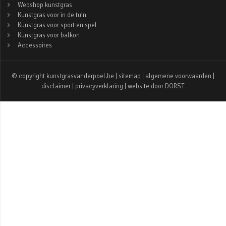
Webshop kunstgras
Kunstgras voor in de tuin
Kunstgras voor sport en spel
Kunstgras voor balkon
Accessoires
© copyright kunstgrasvanderpoel.be |
sitemap
|
algemene voorwaarden
|
disclaimer
|
privacyverklaring
| website door
DORST