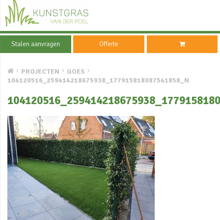
Stalen aanvragen
Offerte
PROJECTEN
GOES
104120516_259414218675938_177915818087541858_N
104120516_259414218675938_177915818