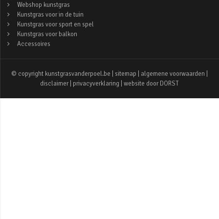
Webshop kunstgras
Kunstgras voor in de tuin
Kunstgras voor sport en spel
Kunstgras voor balkon
Accessoires
© copyright kunstgrasvanderpoel.be |
sitemap
|
algemene voorwaarden
|
disclaimer
|
privacyverklaring
| website door
DORST