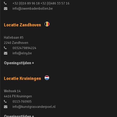
+32 (0)16 89 96 18 +32 (0)486 33 57 16
info@zwembadenbollen.be
Locatie Zandhoven
Hallebaan 85
2240 Zandhoven
0032479894224
info@elny.be
Openingstijden +
Locatie Kruiningen
Weihoek 14
4416 PX Kruiningen
0113-760905
info@kunstgrasvanderpoel.nl
Openingstijden +