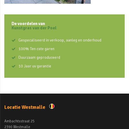
De voordelen van
Kunstgras van der Poel
Gespecaliseerd in verkoop, aanleg en onderhoud
100% Ten cate garen
Duurzaam geproduceerd
10 Jaar uv garantie
Locatie Westmalle
Ambachtsstraat 25
2390 Westmalle