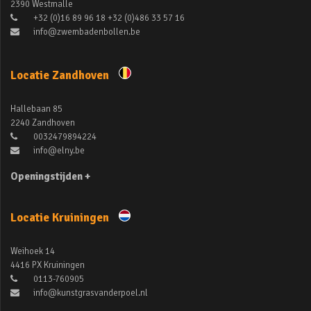
2390 Westmalle
+32 (0)16 89 96 18 +32 (0)486 33 57 16
info@zwembadenbollen.be
Locatie Zandhoven
Hallebaan 85
2240 Zandhoven
0032479894224
info@elny.be
Openingstijden +
Locatie Kruiningen
Weihoek 14
4416 PX Kruiningen
0113-760905
info@kunstgrasvanderpoel.nl