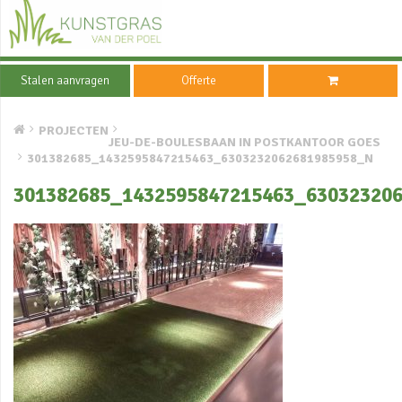
Stalen aanvragen
Offerte
PROJECTEN
JEU-DE-BOULESBAAN IN POSTKANTOOR GOES
301382685_1432595847215463_6303232062681985958_N
301382685_1432595847215463_63032320