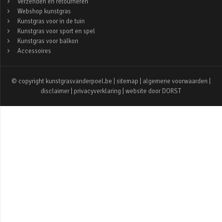
Verzenden en retourneren
Webshop kunstgras
Kunstgras voor in de tuin
Kunstgras voor sport en spel
Kunstgras voor balkon
Accessoires
© copyright kunstgrasvanderpoel.be |
sitemap
|
algemene voorwaarden
|
disclaimer
|
privacyverklaring
| website door
DORST