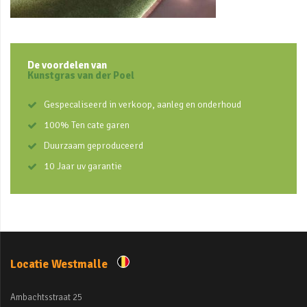
De voordelen van
Kunstgras van der Poel
Gespecaliseerd in verkoop, aanleg en onderhoud
100% Ten cate garen
Duurzaam geproduceerd
10 Jaar uv garantie
Locatie Westmalle
Ambachtsstraat 25