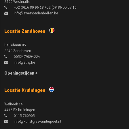
2390 Westmalle
+32 (0)16 89 96 18 +32 (0)486 33 57 16
info@zwembadenbollen.be
Locatie Zandhoven
Hallebaan 85
2240 Zandhoven
0032479894224
info@elny.be
Openingstijden +
Locatie Kruiningen
Weihoek 14
4416 PX Kruiningen
0113-760905
info@kunstgrasvanderpoel.nl