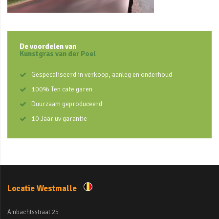
De voordelen van
Kunstgras van der Poel
Gespecaliseerd in verkoop, aanleg en onderhoud
100% Ten cate garen
Duurzaam geproduceerd
10 Jaar uv garantie
Locatie Westmalle
Ambachtsstraat 25