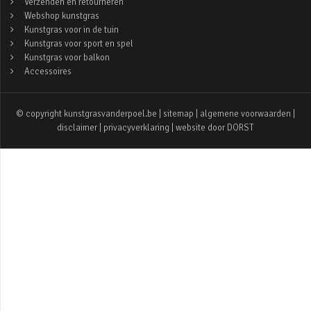
Verzenden en retourneren
Webshop kunstgras
Kunstgras voor in de tuin
Kunstgras voor sport en spel
Kunstgras voor balkon
Accessoires
© copyright kunstgrasvanderpoel.be |
sitemap
|
algemene voorwaarden
|
disclaimer
|
privacyverklaring
| website door
DORST