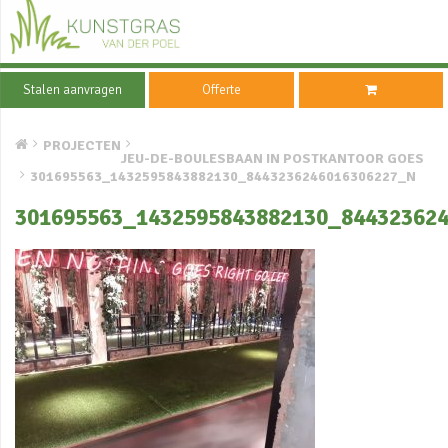
Stalen aanvragen
Offerte
PROJECTEN
JEU-DE-BOULESBAAN IN POSTKANTOOR GOES
301695563_1432595843882130_8443236246016306227_N
301695563_1432595843882130_84432362