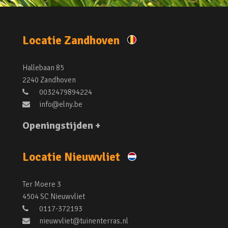
Locatie Zandhoven
Hallebaan 85
2240 Zandhoven
0032479894224
info@elny.be
Openingstijden +
Locatie Nieuwvliet
Ter Moere 3
4504 SC Nieuwvliet
0117-372193
nieuwvliet@tuinenterras.nl