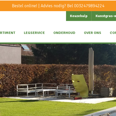
Bestel online! | Advies nodig? Bel
0032479894224
Keuzehulp
Kunstgras-
RTIMENT
LEGSERVICE
ONDERHOUD
OVER ONS
CO