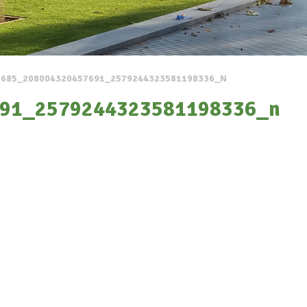
3685_208004320457691_2579244323581198336_N
91_2579244323581198336_n