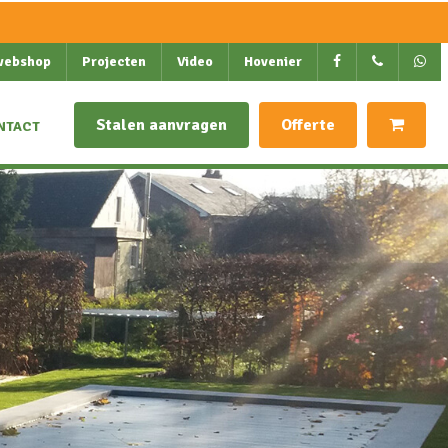
webshop
Projecten
Video
Hovenier
Stalen aanvragen
Offerte
NTACT