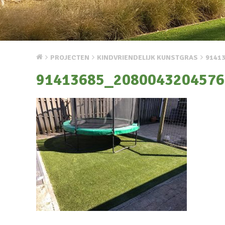
PROJECTEN
KINDVRIENDELIJK KUNSTGRAS
9141
91413685_2080043204576