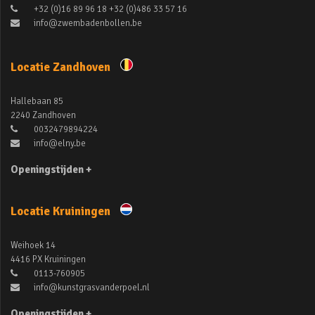
+32 (0)16 89 96 18 +32 (0)486 33 57 16
info@zwembadenbollen.be
Locatie Zandhoven
Hallebaan 85
2240 Zandhoven
0032479894224
info@elny.be
Openingstijden +
Locatie Kruiningen
Weihoek 14
4416 PX Kruiningen
0113-760905
info@kunstgrasvanderpoel.nl
Openingstijden +