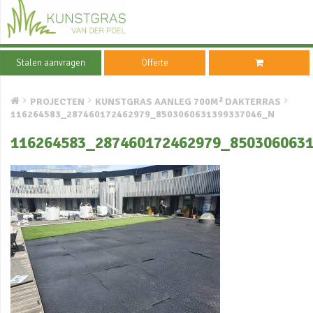
Stalen aanvragen
Offerte
PROJECTEN
KUNSTGRAS AANLEG 700M² DAKTERRAS
116264583_287460172462979_8503060631399337046_N
116264583_287460172462979_850306063