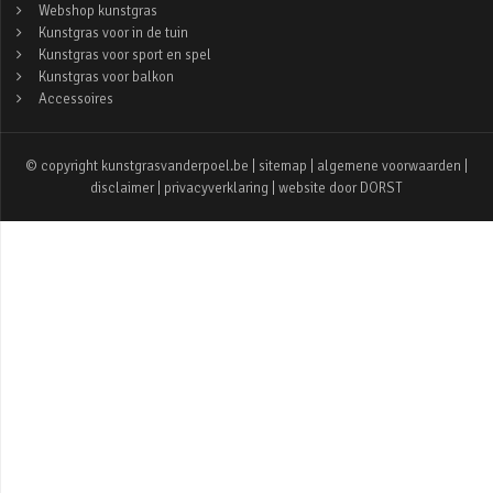
Webshop kunstgras
Kunstgras voor in de tuin
Kunstgras voor sport en spel
Kunstgras voor balkon
Accessoires
© copyright kunstgrasvanderpoel.be |
sitemap
|
algemene voorwaarden
|
disclaimer
|
privacyverklaring
| website door
DORST