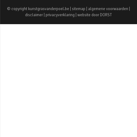
© copyright kunstgrasvanderpoel.be |
sitemap
|
algemene voorwaarden
|
disclaimer
|
privacyverklaring
| website door
DORST