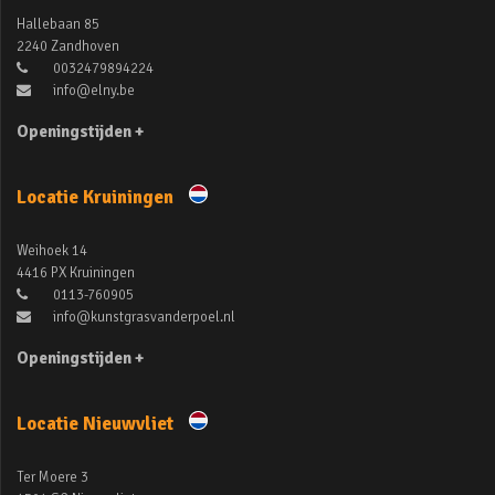
Hallebaan 85
2240 Zandhoven
0032479894224
info@elny.be
Openingstijden +
Locatie Kruiningen
Weihoek 14
4416 PX Kruiningen
0113-760905
info@kunstgrasvanderpoel.nl
Openingstijden +
Locatie Nieuwvliet
Ter Moere 3