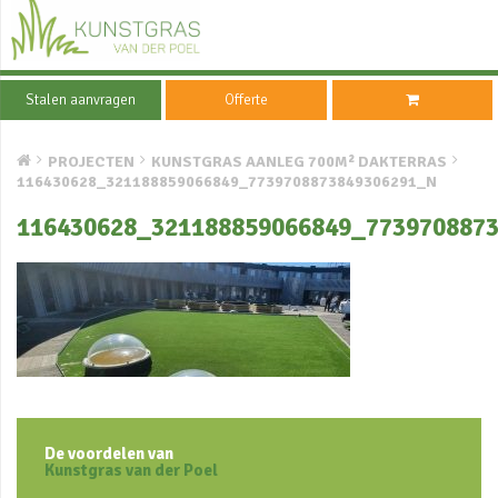
Stalen aanvragen
Offerte
PROJECTEN
KUNSTGRAS AANLEG 700M² DAKTERRAS
116430628_321188859066849_7739708873849306291_N
116430628_321188859066849_773970887
De voordelen van
Kunstgras van der Poel