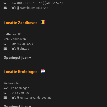
+32 (0)16 89 96 18 +32 (0)486 33 57 16
info@zwembadenbollen.be
Locatie Zandhoven
Hallebaan 85
2240 Zandhoven
0032479894224
info@elny.be
Openingstijden +
Locatie Kruiningen
Weihoek 14
4416 PX Kruiningen
0113-760905
info@kunstgrasvanderpoel.nl
Openingstijden +