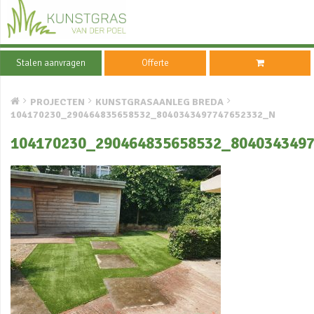
Stalen aanvragen
Offerte
PROJECTEN
KUNSTGRASAANLEG BREDA
104170230_290464835658532_8040343497747652332_N
104170230_290464835658532_804034349