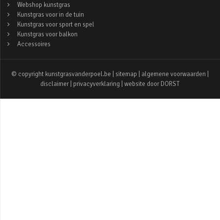
Webshop kunstgras
Kunstgras voor in de tuin
Kunstgras voor sport en spel
Kunstgras voor balkon
Accessoires
© copyright kunstgrasvanderpoel.be |
sitemap
|
algemene voorwaarden
|
disclaimer
|
privacyverklaring
| website door
DORST