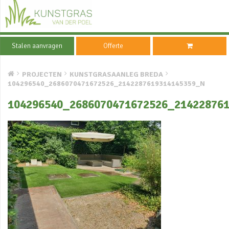
Stalen aanvragen
Offerte
PROJECTEN
KUNSTGRASAANLEG BREDA
104296540_2686070471672526_2142287619314145359_N
104296540_2686070471672526_21422876