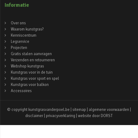
Informatie
Over ons
Waarom kunstgras?
Kenniscentrum
Legservice
Projecten
Gratis stalen aanvragen
Verzenden en retourneren
Webshop kunstgras
Kunstgras voor in de tuin
Kunstgras voor sport en spel
Kunstgras voor balkon
Accessoires
© copyright kunstgrasvanderpoel.be |
sitemap
|
algemene voorwaarden
|
disclaimer
|
privacyverklaring
| website door
DORST