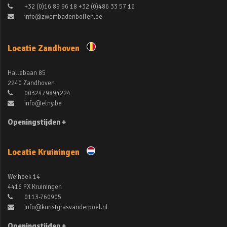
+32 (0)16 89 96 18 +32 (0)486 33 57 16
info@zwembadenbollen.be
Locatie Zandhoven
Hallebaan 85
2240 Zandhoven
0032479894224
info@elny.be
Openingstijden +
Locatie Kruiningen
Weihoek 14
4416 PX Kruiningen
0113-760905
info@kunstgrasvanderpoel.nl
Openingstijden +