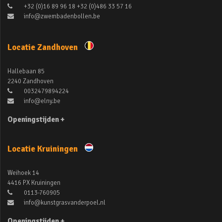
+32 (0)16 89 96 18 +32 (0)486 33 57 16
info@zwembadenbollen.be
Locatie Zandhoven
Hallebaan 85
2240 Zandhoven
0032479894224
info@elny.be
Openingstijden +
Locatie Kruiningen
Weihoek 14
4416 PX Kruiningen
0113-760905
info@kunstgrasvanderpoel.nl
Openingstijden +