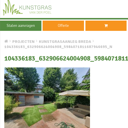
Stalen aanvragen
Offerte
PROJECTEN
KUNSTGRASAANLEG BREDA
104336183_632906624004908_5984071811687946695_N
104336183_632906624004908_598407181