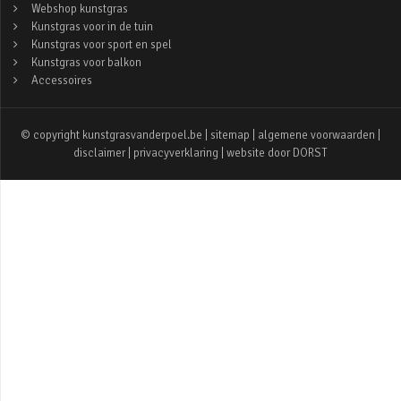
Webshop kunstgras
Kunstgras voor in de tuin
Kunstgras voor sport en spel
Kunstgras voor balkon
Accessoires
© copyright kunstgrasvanderpoel.be |
sitemap
|
algemene voorwaarden
|
disclaimer
|
privacyverklaring
| website door
DORST