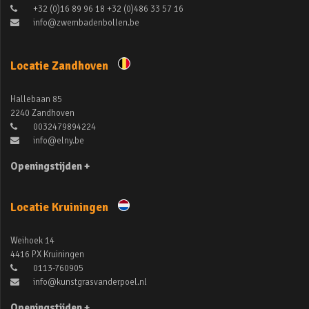
+32 (0)16 89 96 18 +32 (0)486 33 57 16
info@zwembadenbollen.be
Locatie Zandhoven
Hallebaan 85
2240 Zandhoven
0032479894224
info@elny.be
Openingstijden +
Locatie Kruiningen
Weihoek 14
4416 PX Kruiningen
0113-760905
info@kunstgrasvanderpoel.nl
Openingstijden +