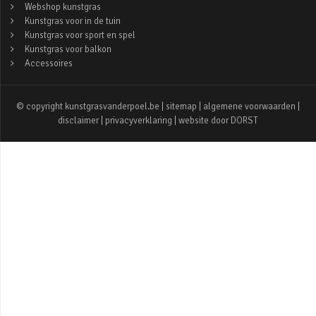
Webshop kunstgras
Kunstgras voor in de tuin
Kunstgras voor sport en spel
Kunstgras voor balkon
Accessoires
© copyright kunstgrasvanderpoel.be |
sitemap
|
algemene voorwaarden
|
disclaimer
|
privacyverklaring
| website door
DORST