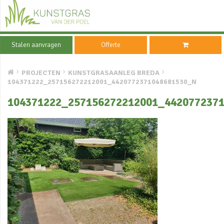
Stalen aanvragen
Offerte
PROJECTEN
KUNSTGRASAANLEG BREDA
104371222_257156272212001_4420772371048681530_N
104371222_257156272212001_442077237