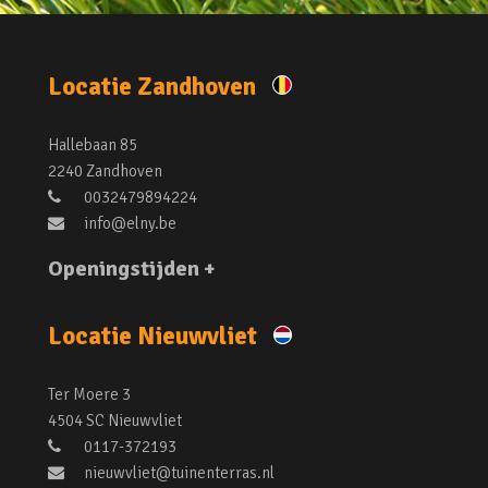
Locatie Zandhoven
Hallebaan 85
2240 Zandhoven
0032479894224
info@elny.be
Openingstijden +
Locatie Nieuwvliet
Ter Moere 3
4504 SC Nieuwvliet
0117-372193
nieuwvliet@tuinenterras.nl