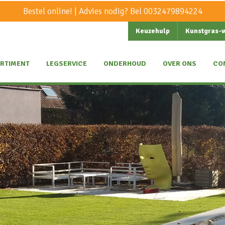
Bestel online! | Advies nodig? Bel
0032479894224
Keuzehulp
Kunstgras-
RTIMENT
LEGSERVICE
ONDERHOUD
OVER ONS
CO