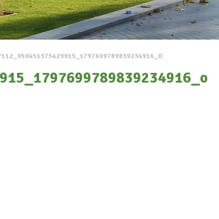
7112_950451375429915_1797699789839234916_O
915_1797699789839234916_o