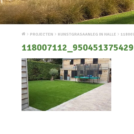
PROJECTEN
KUNSTGRASAANLEG IN HALLE
11800
118007112_950451375429