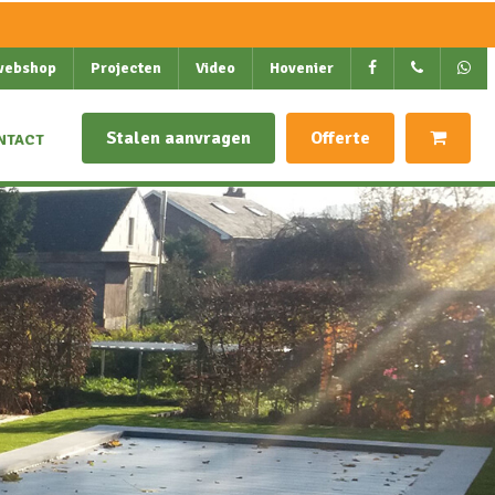
webshop
Projecten
Video
Hovenier
Stalen aanvragen
Offerte
NTACT