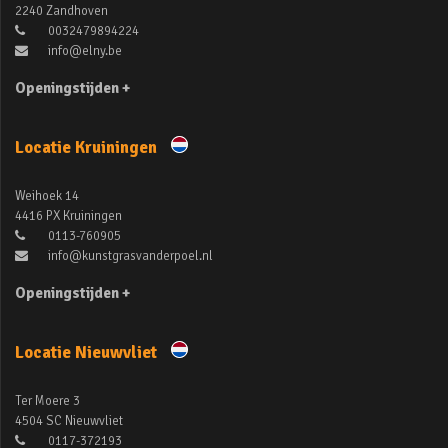
2240 Zandhoven
0032479894224
info@elny.be
Openingstijden +
Locatie Kruiningen
Weihoek 14
4416 PX Kruiningen
0113-760905
info@kunstgrasvanderpoel.nl
Openingstijden +
Locatie Nieuwvliet
Ter Moere 3
4504 SC Nieuwvliet
0117-372193