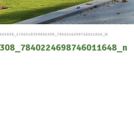
401838_1704518359664308_7840224698746011648_N
308_7840224698746011648_n