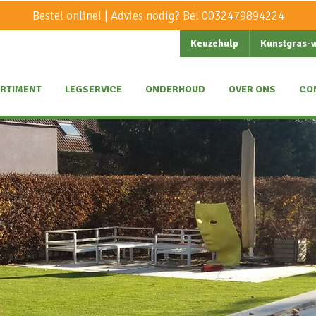
Bestel online! | Advies nodig? Bel
0032479894224
Keuzehulp
Kunstgras-
RTIMENT
LEGSERVICE
ONDERHOUD
OVER ONS
CO