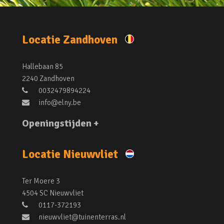
Locatie Zandhoven
Hallebaan 85
2240 Zandhoven
0032479894224
info@elny.be
Openingstijden +
Locatie Nieuwvliet
Ter Moere 3
4504 SC Nieuwvliet
0117-372193
nieuwvliet@tuinenterras.nl