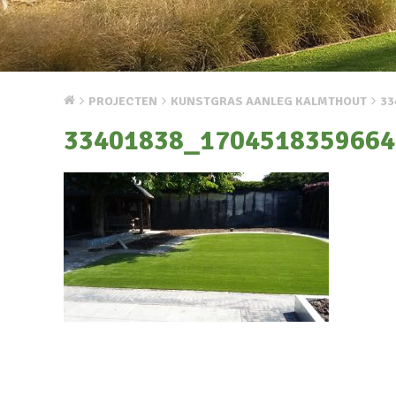
PROJECTEN
KUNSTGRAS AANLEG KALMTHOUT
33
33401838_1704518359664