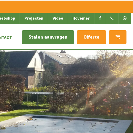
webshop
Projecten
Video
Hovenier
Stalen aanvragen
Offerte
NTACT